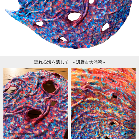
語れる海を遺して - 辺野古大浦湾 -