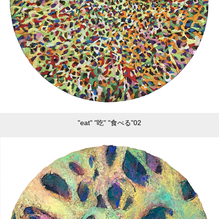
"eat" "吃" "食べる"02