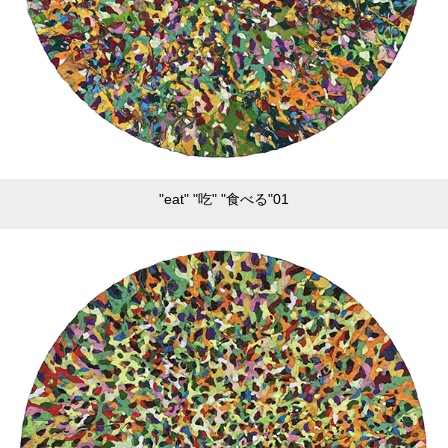
"eat" "吃" "食べる"01