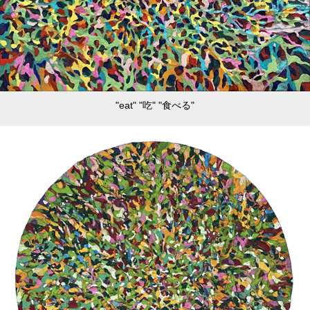
"eat" "吃" "食べる"