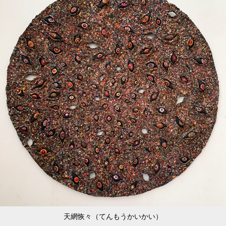
天網恢々（てんもうかいかい）