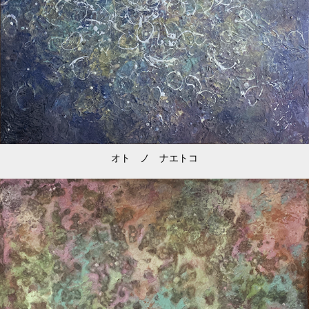
オト ノ ナエトコ